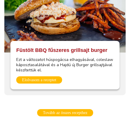
Füstölt BBQ fűszeres grillsajt burger
Ezt a változatot húspogácsa elhagyásával, coleslaw
káposztasalátával és a Hajdú új Burger grillsajtjával
készítettük el.
Elolvasom a receptet
Tovább az összes recepthez