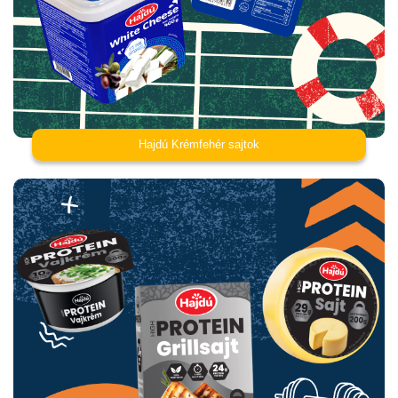
Hajdú Krémfehér sajtok