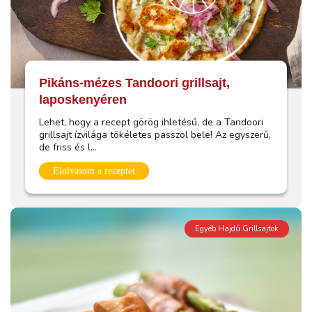
Pikáns-mézes Tandoori grillsajt,
laposkenyéren
Lehet, hogy a recept görög ihletésű, de a Tandoori
grillsajt ízvilága tökéletes passzol bele! Az egyszerű,
de friss és l...
Elolvasom a receptet
Egyéb Hajdú Grillsajtok