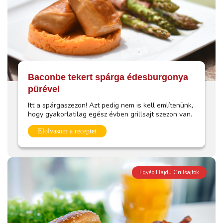
Baconbe tekert spárga édesburgonya
pürével
Itt a spárgaszezon! Azt pedig nem is kell említenünk,
hogy gyakorlatilag egész évben grillsajt szezon van.
Elolvasom a receptet
Egyéb Hajdú Grillsajtok