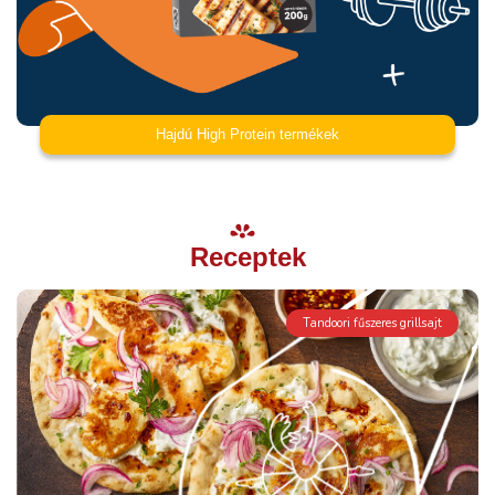
Hajdú High Protein termékek
Receptek
Tandoori fűszeres grillsajt