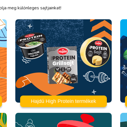
lja meg különleges sajtjainkat!
Hajdú High Protein termékek