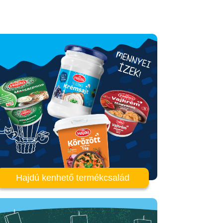
Hajdú kenhető termékcsalád