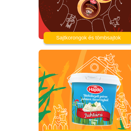
Sajtkorongok és tömbsajtok