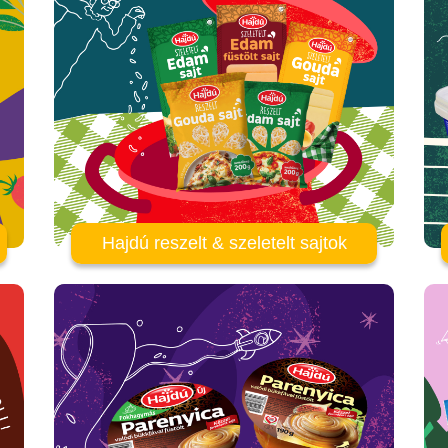
Hajdú reszelt & szeletelt sajtok