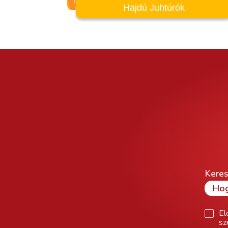
Hajdú Juhtúrók
Keres
El
sz