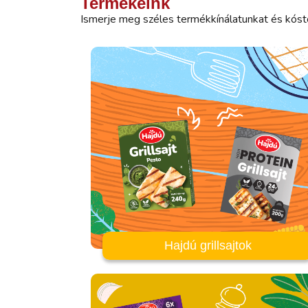
Termékeink
Ismerje meg széles termékkínálatunkat és kósto
Hajdú grillsajtok