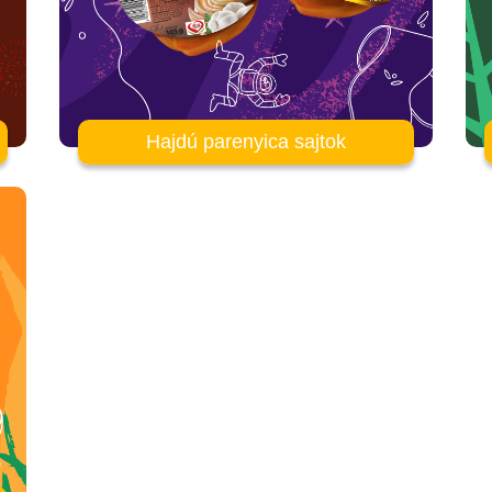
Hajdú parenyica sajtok