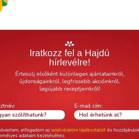
Iratkozz fel a Hajdú
hírlevélre!
Értesülj elsőként különleges ajánlatainkról,
újdonságainkról, legfrissebb akcióinkról,
legújabb receptjeinkről!
ztnév:
E-mail cím:
olvastam, elfogadom az
adatvédelmi tájékoztatót
és hozzájárulo
emélyes adataim kezeléséhez.