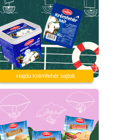
Hajdú Krémfehér sajtok