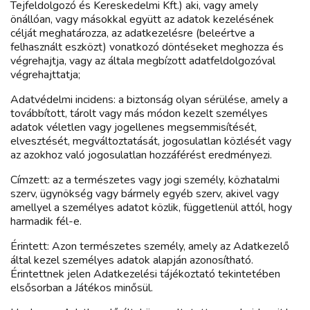
Tejfeldolgozó és Kereskedelmi Kft.) aki, vagy amely
önállóan, vagy másokkal együtt az adatok kezelésének
célját meghatározza, az adatkezelésre (beleértve a
felhasznált eszközt) vonatkozó döntéseket meghozza és
végrehajtja, vagy az általa megbízott adatfeldolgozóval
végrehajttatja;
Adatvédelmi incidens: a biztonság olyan sérülése, amely a
továbbított, tárolt vagy más módon kezelt személyes
adatok véletlen vagy jogellenes megsemmisítését,
elvesztését, megváltoztatását, jogosulatlan közlését vagy
az azokhoz való jogosulatlan hozzáférést eredményezi.
Címzett: az a természetes vagy jogi személy, közhatalmi
szerv, ügynökség vagy bármely egyéb szerv, akivel vagy
amellyel a személyes adatot közlik, függetlenül attól, hogy
harmadik fél-e.
Érintett: Azon természetes személy, amely az Adatkezelő
által kezel személyes adatok alapján azonosítható.
Érintettnek jelen Adatkezelési tájékoztató tekintetében
elsősorban a Játékos minősül.