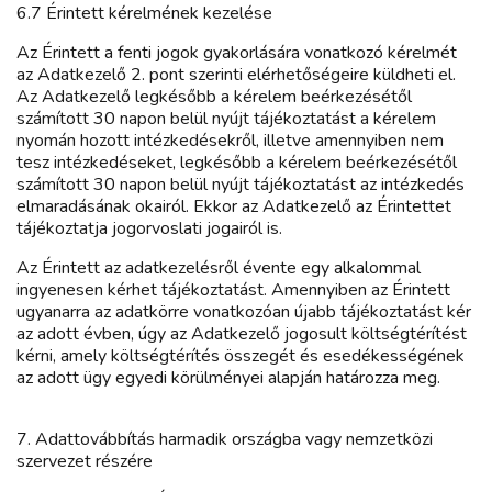
6.7 Érintett kérelmének kezelése
Az Érintett a fenti jogok gyakorlására vonatkozó kérelmét
az Adatkezelő 2. pont szerinti elérhetőségeire küldheti el.
Az Adatkezelő legkésőbb a kérelem beérkezésétől
számított 30 napon belül nyújt tájékoztatást a kérelem
nyomán hozott intézkedésekről, illetve amennyiben nem
tesz intézkedéseket, legkésőbb a kérelem beérkezésétől
számított 30 napon belül nyújt tájékoztatást az intézkedés
elmaradásának okairól. Ekkor az Adatkezelő az Érintettet
tájékoztatja jogorvoslati jogairól is.
Az Érintett az adatkezelésről évente egy alkalommal
ingyenesen kérhet tájékoztatást. Amennyiben az Érintett
ugyanarra az adatkörre vonatkozóan újabb tájékoztatást kér
az adott évben, úgy az Adatkezelő jogosult költségtérítést
kérni, amely költségtérítés összegét és esedékességének
az adott ügy egyedi körülményei alapján határozza meg.
7. Adattovábbítás harmadik országba vagy nemzetközi
szervezet részére