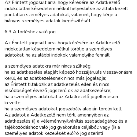
Az Érintett jogosult arra, hogy kérésére az Adatkezelő
indokolatlan késedelem nélkül helyesbítse az általa kezelt
pontatlan személyes adatokat, valamint, hogy kérje a
hiányos személyes adatok kiegészítését.
6.3 A törléshez való jog
Az Érintett jogosult arra, hogy kérésére az Adatkezelő
indokolatlan késedelem nélkül törölje a személyes
adatokat, ha az alábbi indokok valamelyike fennáll:
a személyes adatokra már nincs szükség;
ha az adatkezelés alapját képező hozzájárulás visszavonásra
kerül, és az adatkezelésnek nincs más jogalapja;
az Érintett tiltakozik az adatkezelés ellen és nincs
elsőbbséget élvező jogszerű ok az adatkezelésre;
ha a személyes adatokat az Adatkezelő jogellenesen
kezelte;
ha a személyes adatokat jogszabály alapján törölni kell.
Az adatot a Adatkezelő nem törli, amennyiben az
adatkezelés (i) a véleménynyilvánítás szabadságához és a
tájékozódáshoz való jog gyakorlása céljából; vagy (ii) a
személyes adatok kezelését előíró jog szerinti