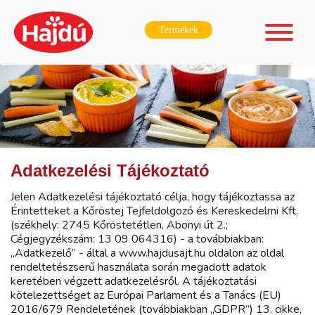
Termékek
Adatkezelési Tájékoztató
Jelen Adatkezelési tájékoztató célja, hogy tájékoztassa az
Érintetteket a Kőröstej Tejfeldolgozó és Kereskedelmi Kft.
(székhely: 2745 Kőröstetétlen, Abonyi út 2.;
Cégjegyzékszám: 13 09 064316) - a továbbiakban:
„Adatkezelő” - által a www.hajdusajt.hu oldalon az oldal
rendeltetészserű használata során megadott adatok
keretében végzett adatkezelésről. A tájékoztatási
kötelezettséget az Európai Parlament és a Tanács (EU)
2016/679 Rendeletének (továbbiakban „GDPR”) 13. cikke,