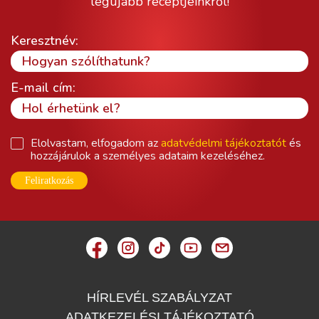
legújabb receptjeinkről!
Keresztnév:
E-mail cím:
Elolvastam, elfogadom az
adatvédelmi tájékoztatót
és
hozzájárulok a személyes adataim kezeléséhez.
Feliratkozás
HÍRLEVÉL SZABÁLYZAT
ADATKEZELÉSI TÁJÉKOZTATÓ