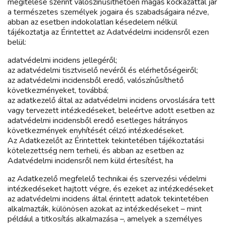
megítélése szerint valószínűsíthetően magas kockázattal jár
a természetes személyek jogaira és szabadságaira nézve,
abban az esetben indokolatlan késedelem nélkül
tájékoztatja az Érintettet az Adatvédelmi incidensről ezen
belül:
adatvédelmi incidens jellegéről;
az adatvédelmi tisztviselő nevéről és elérhetőségeiről;
az adatvédelmi incidensből eredő, valószínűsíthető
következményeket, továbbá;
az adatkezelő által az adatvédelmi incidens orvoslására tett
vagy tervezett intézkedéseket, beleértve adott esetben az
adatvédelmi incidensből eredő esetleges hátrányos
következmények enyhítését célzó intézkedéseket.
Az Adatkezelőt az Érintettek tekintetében tájékoztatási
kötelezettség nem terheli, és abban az esetben az
Adatvédelmi incidensről nem küld értesítést, ha
az Adatkezelő megfelelő technikai és szervezési védelmi
intézkedéseket hajtott végre, és ezeket az intézkedéseket
az adatvédelmi incidens által érintett adatok tekintetében
alkalmazták, különösen azokat az intézkedéseket – mint
például a titkosítás alkalmazása –, amelyek a személyes