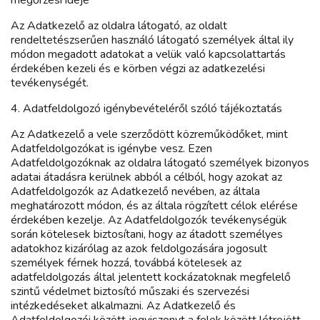
megőrzési ideje
Az Adatkezelő az oldalra látogató, az oldalt
rendeltetészserűen használó látogató személyek által ily
módon megadott adatokat a velük való kapcsolattartás
érdekében kezeli és e körben végzi az adatkezelési
tevékenységét.
4. Adatfeldolgozó igénybevételéről szóló tájékoztatás
Az Adatkezelő a vele szerződött közreműködőket, mint
Adatfeldolgozókat is igénybe vesz. Ezen
Adatfeldolgozóknak az oldalra látogató személyek bizonyos
adatai átadásra kerülnek abból a célból, hogy azokat az
Adatfeldolgozók az Adatkezelő nevében, az általa
meghatározott módon, és az általa rögzített célok elérése
érdekében kezelje. Az Adatfeldolgozók tevékenységük
során kötelesek biztosítani, hogy az átadott személyes
adatokhoz kizárólag az azok feldolgozására jogosult
személyek férnek hozzá, továbbá kötelesek az
adatfeldolgozás által jelentett kockázatoknak megfelelő
szintű védelmet biztosító műszaki és szervezési
intézkedéseket alkalmazni. Az Adatkezelő és