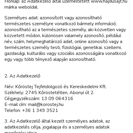
Honlap: az Adatkezelő által üzemeltetett www.hajdusajt.hu
márka weboldal.
Személyes adat: azonosított vagy azonosítható
természetes személyre vonatkozó bármely információ;
azonosítható az a természetes személy, aki közvetlen vagy
közvetett módon, különösen valamely azonosító, például
név, szám, helymeghatározó adat, online azonosító vagy a
természetes személy testi, fiziológiai, genetikai, szellemi,
gazdasági, kulturális vagy szociális azonosságára vonatkozó
egy vagy több tényező alapján azonosítható.
2. Az Adatkezelő
Név: Kőröstej Tejfeldolgozó és Kereskedelmi Kft.
Székhely: 2745 Kőröstetétlen, Abonyi út 2.
Cégjegyzékszám: 13 09 064316
E-mail cím: mail@korostej.hu
Telefon: +36 1 349 3521
3. Az Adatkezelő által kezelt személyes adatok, az
adatkezelés célja, jogalapja és a személyes adatok