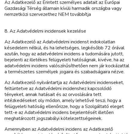
Az Adatkezelő az Érintett személyes adatait az Európai
Gazdasági Térség államain kívüli harmadik országba vagy
nemzetközi szervezethez NEM továbbítja
8. Az Adatvédelmi incidensek kezelése
Az Adatkezelő az Adatvédelmi incidenst indokolatlan
késedelem nélkül, és ha lehetséges, legkésőbb 72 órával
azután, hogy az adatvédelmi incidens a tudomására jutott,
bejelenti az illetékes felügyeleti hatóságnak, kivéve, ha az
adatvédelmi incidens valószínűsíthetően nem jár kockázattal
a természetes személyek jogaira és szabadságaira nézve.
Az Adatkezelő nyilvántartja az Adatvédelmi incidenseket,
feltüntetve az Adatvédelmi incidenshez kapcsolódó
tényeket, annak hatásait és az orvoslására tett
intézkedéseket oly módon, amely lehetővé teszi, hogy a
felügyeleti hatóság ellenőrizze, hogy a Szolgáltató eleget
tett-e az Adatvédelmi incidens bejelentését illetően
meghatározott jogszabályi kötelezettségeinek.
Amennyiben az Adatvédelmi incidens az Adatkezelő