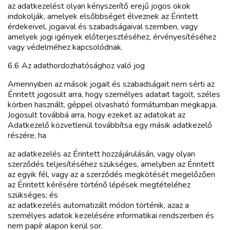
az adatkezelést olyan kényszerítő erejű jogos okok
indokolják, amelyek elsőbbséget élveznek az Érintett
érdekeivel, jogaival és szabadságaival szemben, vagy
amelyek jogi igények előterjesztéséhez, érvényesítéséhez
vagy védelméhez kapcsolódnak.
6.6 Az adathordozhatósághoz való jog
Amennyiben az mások jogait és szabadságait nem sérti az
Érintett jogosult arra, hogy személyes adatait tagolt, széles
körben használt, géppel olvasható formátumban megkapja.
Jogosult továbbá arra, hogy ezeket az adatokat az
Adatkezelő közvetlenül továbbítsa egy másik adatkezelő
részére, ha
az adatkezelés az Érintett hozzájárulásán, vagy olyan
szerződés teljesítéséhez szükséges, amelyben az Érintett
az egyik fél, vagy az a szerződés megkötését megelőzően
az Érintett kérésére történő lépések megtételéhez
szükséges; és
az adatkezelés automatizált módon történik, azaz a
személyes adatok kezelésére informatikai rendszerben és
nem papír alapon kerül sor.