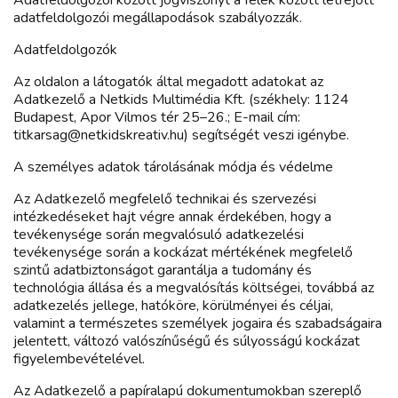
Adatfeldolgozói között jogviszonyt a felek között létrejött
adatfeldolgozói megállapodások szabályozzák.
Adatfeldolgozók
Az oldalon a látogatók által megadott adatokat az
Adatkezelő a Netkids Multimédia Kft. (székhely: 1124
Budapest, Apor Vilmos tér 25–26.; E-mail cím:
titkarsag@netkidskreativ.hu) segítségét veszi igénybe.
A személyes adatok tárolásának módja és védelme
Az Adatkezelő megfelelő technikai és szervezési
intézkedéseket hajt végre annak érdekében, hogy a
tevékenysége során megvalósuló adatkezelési
tevékenysége során a kockázat mértékének megfelelő
szintű adatbiztonságot garantálja a tudomány és
technológia állása és a megvalósítás költségei, továbbá az
adatkezelés jellege, hatóköre, körülményei és céljai,
valamint a természetes személyek jogaira és szabadságaira
jelentett, változó valószínűségű és súlyosságú kockázat
figyelembevételével.
Az Adatkezelő a papíralapú dokumentumokban szereplő