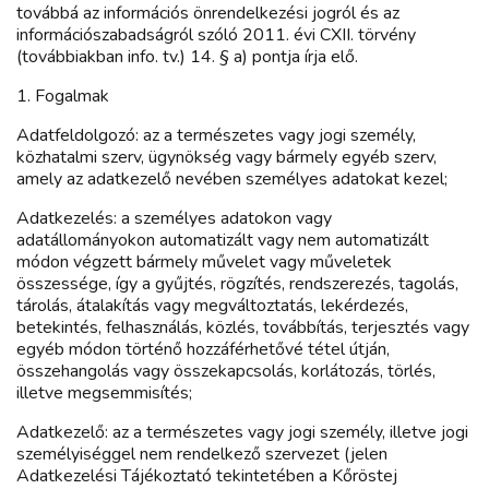
továbbá az információs önrendelkezési jogról és az
információszabadságról szóló 2011. évi CXII. törvény
(továbbiakban info. tv.) 14. § a) pontja írja elő.
1. Fogalmak
Adatfeldolgozó: az a természetes vagy jogi személy,
közhatalmi szerv, ügynökség vagy bármely egyéb szerv,
amely az adatkezelő nevében személyes adatokat kezel;
Adatkezelés: a személyes adatokon vagy
adatállományokon automatizált vagy nem automatizált
módon végzett bármely művelet vagy műveletek
összessége, így a gyűjtés, rögzítés, rendszerezés, tagolás,
tárolás, átalakítás vagy megváltoztatás, lekérdezés,
betekintés, felhasználás, közlés, továbbítás, terjesztés vagy
egyéb módon történő hozzáférhetővé tétel útján,
összehangolás vagy összekapcsolás, korlátozás, törlés,
illetve megsemmisítés;
Adatkezelő: az a természetes vagy jogi személy, illetve jogi
személyiséggel nem rendelkező szervezet (jelen
Adatkezelési Tájékoztató tekintetében a Kőröstej