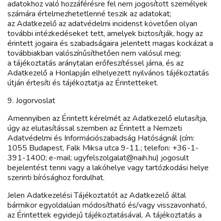
adatokhoz való hozzáférésre fel nem jogosított személyek
számára értelmezhetetlenné teszik az adatokat;
az Adatkezelő az adatvédelmi incidenst követően olyan
további intézkedéseket tett, amelyek biztosítják, hogy az
érintett jogaira és szabadságaira jelentett magas kockázat a
továbbiakban valószínűsíthetően nem valósul meg;
a tájékoztatás aránytalan erőfeszítéssel járna, és az
Adatkezelő a Honlapján elhelyezett nyilvános tájékoztatás
útján értesíti és tájékoztatja az Érintetteket.
9. Jogorvoslat
Amennyiben az Érintett kérelmét az Adatkezelő elutasítja,
úgy az elutasítással szemben az Érintett a Nemzeti
Adatvédelmi és Információszabadság Hatóságnál (cím:
1055 Budapest, Falk Miksa utca 9-11.; telefon: +36-1-
391-1400; e-mail: ugyfelszolgalat@naih.hu) jogosult
bejelentést tenni vagy a lakóhelye vagy tartózkodási helye
szerinti bírósághoz fordulhat.
Jelen Adatkezelési Tájékoztatót az Adatkezelő által
bármikor egyoldalúan módosítható és/vagy visszavonható,
az Érintettek egyidejű tájékoztatásával. A tájékoztatás a