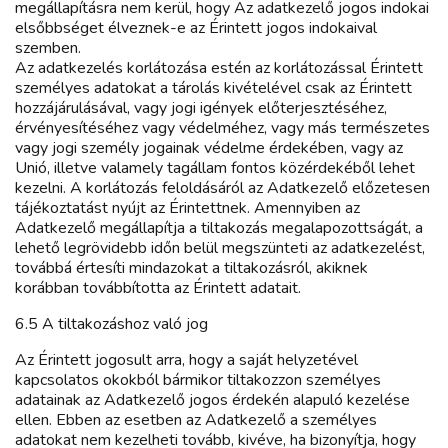
megállapításra nem kerül, hogy Az adatkezelő jogos indokai
elsőbbséget élveznek-e az Érintett jogos indokaival
szemben.
Az adatkezelés korlátozása estén az korlátozással Érintett
személyes adatokat a tárolás kivételével csak az Érintett
hozzájárulásával, vagy jogi igények előterjesztéséhez,
érvényesítéséhez vagy védelméhez, vagy más természetes
vagy jogi személy jogainak védelme érdekében, vagy az
Unió, illetve valamely tagállam fontos közérdekéből lehet
kezelni. A korlátozás feloldásáról az Adatkezelő előzetesen
tájékoztatást nyújt az Érintettnek. Amennyiben az
Adatkezelő megállapítja a tiltakozás megalapozottságát, a
lehető legrövidebb időn belül megszünteti az adatkezelést,
továbbá értesíti mindazokat a tiltakozásról, akiknek
korábban továbbította az Érintett adatait.
6.5 A tiltakozáshoz való jog
Az Érintett jogosult arra, hogy a saját helyzetével
kapcsolatos okokból bármikor tiltakozzon személyes
adatainak az Adatkezelő jogos érdekén alapuló kezelése
ellen. Ebben az esetben az Adatkezelő a személyes
adatokat nem kezelheti tovább, kivéve, ha bizonyítja, hogy