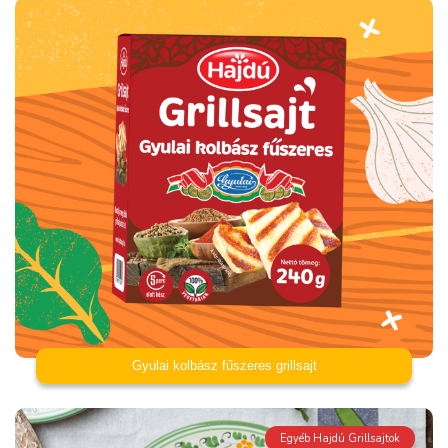
Gyulai kolbász fűszeres grillsajt
Egyéb Hajdú Grillsajtok