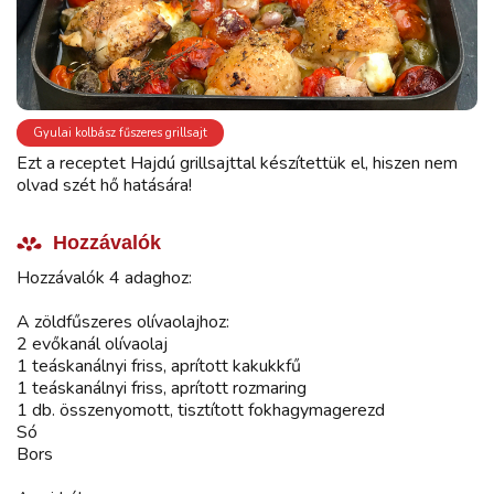
Gyulai kolbász fűszeres grillsajt
Ezt a receptet Hajdú grillsajttal készítettük el, hiszen nem
olvad szét hő hatására!
Hozzávalók
Hozzávalók 4 adaghoz:
A zöldfűszeres olívaolajhoz:
2 evőkanál olívaolaj
1 teáskanálnyi friss, aprított kakukkfű
1 teáskanálnyi friss, aprított rozmaring
1 db. összenyomott, tisztított fokhagymagerezd
Só
Bors