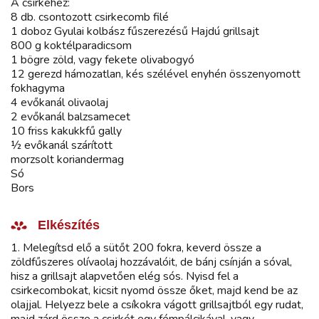
A csirkéhez:
8 db. csontozott csirkecomb filé
1 doboz Gyulai kolbász fűszerezésű Hajdú grillsajt
800 g koktélparadicsom
1 bögre zöld, vagy fekete olivabogyó
12 gerezd hámozatlan, kés szélével enyhén összenyomott
fokhagyma
4 evőkanál olivaolaj
2 evőkanál balzsamecet
10 friss kakukkfű gally
½ evőkanál szárított
morzsolt koriandermag
Só
Bors
Elkészítés
1. Melegítsd elő a sütőt 200 fokra, keverd össze a
zöldfűszeres olívaolaj hozzávalóit, de bánj csínján a sóval,
hisz a grillsajt alapvetően elég sós. Nyisd fel a
csirkecombokat, kicsit nyomd össze őket, majd kend be az
olajjal. Helyezz bele a csíkokra vágott grillsajtból egy rudat,
majd zárd össze a csirkét egy fémpálcikával, vagy