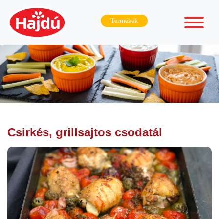
Termékek
Csirkés, grillsajtos csodatál