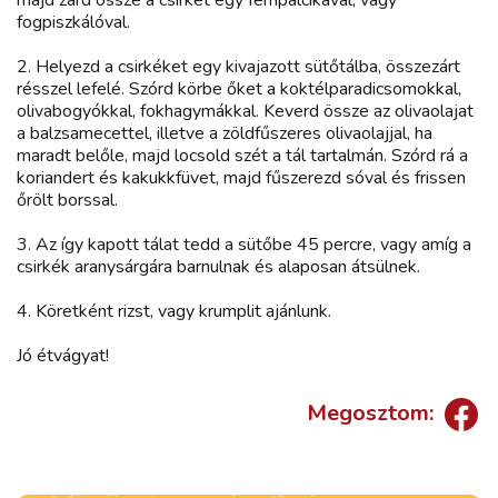
fogpiszkálóval.
2. Helyezd a csirkéket egy kivajazott sütőtálba, összezárt
résszel lefelé. Szórd körbe őket a koktélparadicsomokkal,
olivabogyókkal, fokhagymákkal. Keverd össze az olivaolajat
a balzsamecettel, illetve a zöldfűszeres olivaolajjal, ha
maradt belőle, majd locsold szét a tál tartalmán. Szórd rá a
koriandert és kakukkfüvet, majd fűszerezd sóval és frissen
őrölt borssal.
3. Az így kapott tálat tedd a sütőbe 45 percre, vagy amíg a
csirkék aranysárgára barnulnak és alaposan átsülnek.
4. Köretként rizst, vagy krumplit ajánlunk.
Jó étvágyat!
Megosztom: