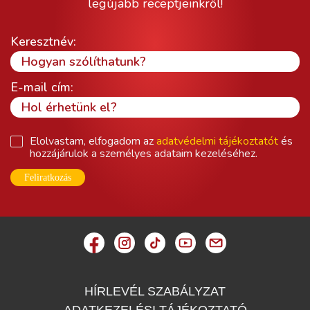
legújabb receptjeinkről!
Keresztnév:
E-mail cím:
Elolvastam, elfogadom az
adatvédelmi tájékoztatót
és
hozzájárulok a személyes adataim kezeléséhez.
Feliratkozás
HÍRLEVÉL SZABÁLYZAT
ADATKEZELÉSI TÁJÉKOZTATÓ