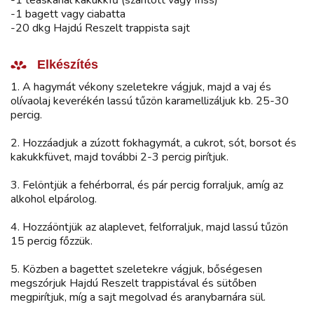
-1 bagett vagy ciabatta
-20 dkg Hajdú Reszelt trappista sajt
Elkészítés
1. A hagymát vékony szeletekre vágjuk, majd a vaj és
olívaolaj keverékén lassú tűzön karamellizáljuk kb. 25-30
percig.
2. Hozzáadjuk a zúzott fokhagymát, a cukrot, sót, borsot és
kakukkfüvet, majd további 2-3 percig pirítjuk.
3. Felöntjük a fehérborral, és pár percig forraljuk, amíg az
alkohol elpárolog.
4. Hozzáöntjük az alaplevet, felforraljuk, majd lassú tűzön
15 percig főzzük.
5. Közben a bagettet szeletekre vágjuk, bőségesen
megszórjuk Hajdú Reszelt trappistával és sütőben
megpirítjuk, míg a sajt megolvad és aranybarnára sül.