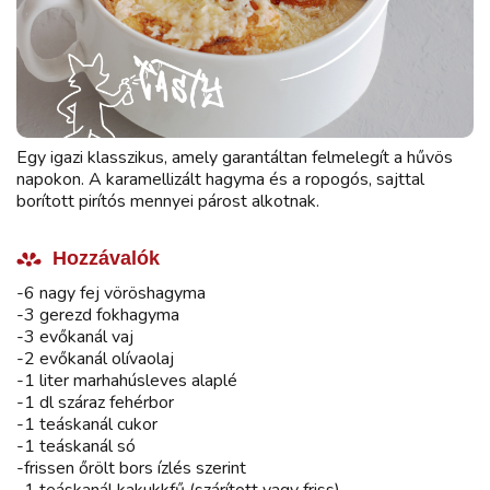
Egy igazi klasszikus, amely garantáltan felmelegít a hűvös
napokon. A karamellizált hagyma és a ropogós, sajttal
borított pirítós mennyei párost alkotnak.
Hozzávalók
-6 nagy fej vöröshagyma
-3 gerezd fokhagyma
-3 evőkanál vaj
-2 evőkanál olívaolaj
-1 liter marhahúsleves alaplé
-1 dl száraz fehérbor
-1 teáskanál cukor
-1 teáskanál só
-frissen őrölt bors ízlés szerint
-1 teáskanál kakukkfű (szárított vagy friss)