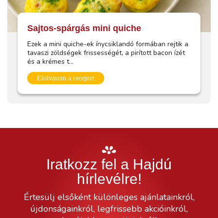
Sajtos-spárgás mini quiche
Ezek a mini quiche-ek ínycsiklandó formában rejtik a
tavaszi zöldségek frissességét, a pirított bacon ízét
és a krémes t...
Elolvasom a receptet
Iratkozz fel a Hajdú
hírlevélre!
Értesülj elsőként különleges ajánlatainkról,
újdonságainkról, legfrissebb akcióinkról,