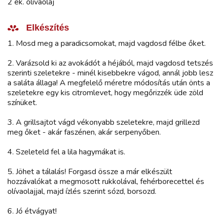
2 ek. olívaolaj
Elkészítés
1. Mosd meg a paradicsomokat, majd vagdosd félbe őket.
2. Varázsold ki az avokádót a héjából, majd vagdosd tetszés
szerinti szeletekre - minél kisebbekre vágod, annál jobb lesz
a saláta állaga! A megfelelő méretre módosítás után önts a
szeletekre egy kis citromlevet, hogy megőrizzék üde zöld
színüket.
3. A grillsajtot vágd vékonyabb szeletekre, majd grillezd
meg őket - akár faszénen, akár serpenyőben.
4. Szeleteld fel a lila hagymákat is.
5. Jöhet a tálalás! Forgasd össze a már elkészült
hozzávalókat a megmosott rukkolával, fehérborecettel és
olívaolajjal, majd ízlés szerint sózd, borsozd.
6. Jó étvágyat!