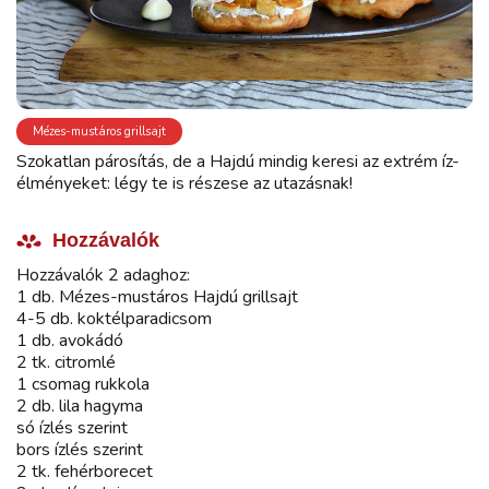
Mézes-mustáros grillsajt
Szokatlan párosítás, de a Hajdú mindig keresi az extrém íz-
élményeket: légy te is részese az utazásnak!
Hozzávalók
Hozzávalók 2 adaghoz:
1 db. Mézes-mustáros Hajdú grillsajt
4-5 db. koktélparadicsom
1 db. avokádó
2 tk. citromlé
1 csomag rukkola
2 db. lila hagyma
só ízlés szerint
bors ízlés szerint
2 tk. fehérborecet