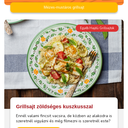
Mézes-mustáros grillsajt
Egyéb Hajdú Grillsajtok
Grillsajt zöldséges kuszkusszal
Ennél valami fincsit vacsira, de közben az alakodra is
szeretnél vigyázni és még filmezni is szeretnél este?