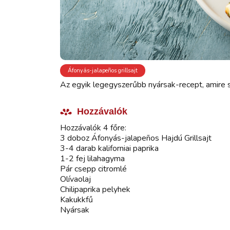
Áfonyás-jalapeños grillsajt
Az egyik legegyszerűbb nyársak-recept, amire 
Hozzávalók
Hozzávalók 4 főre:
3 doboz Áfonyás-jalapeños Hajdú Grillsajt
3-4 darab kaliforniai paprika
1-2 fej lilahagyma
Pár csepp citromlé
Olívaolaj
Chilipaprika pelyhek
Kakukkfű
Nyársak