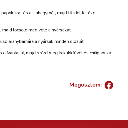
a paprikákat és a lilahagymát, majd tűzdel fel őket
a, majd locsold meg vele a nyársakat.
süsd aranybarnára a nyársak minden oldalát.
 olívaolajjal, majd szórd meg kakukkfűvel és chilipaprika
Megosztom: