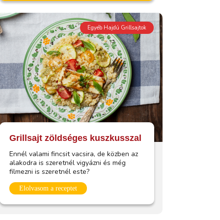
Egyéb Hajdú Grillsajtok
Grillsajt zöldséges kuszkusszal
Ennél valami fincsit vacsira, de közben az
alakodra is szeretnél vigyázni és még
filmezni is szeretnél este?
Elolvasom a receptet