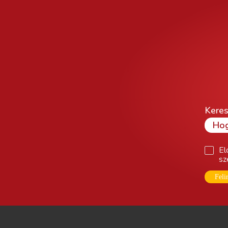
Keres
El
sz
Feli