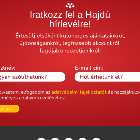
Iratkozz fel a Hajdú
hírlevélre!
Értesülj elsőként különleges ajánlatainkról,
újdonságainkról, legfrissebb akcióinkról,
legújabb receptjeinkről!
ztnév:
E-mail cím:
olvastam, elfogadom az
adatvédelmi tájékoztatót
és hozzájárulo
emélyes adataim kezeléséhez.
ratkozás