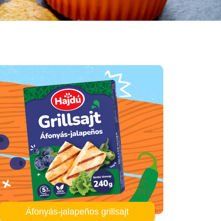
Áfonyás-jalapeños grillsajt