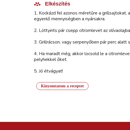
Elkészítés
1. Kockázd fel azonos méretűre a grillsajtokat, 
egyenlő mennyiségben a nyársakra.
2. Löttyints pár csepp citromlevet az olívaolajb
3. Grillrácson, vagy serpenyőben pár perc alatt 
4. Ha maradt még, akkor locsold le a citromleves
pelyhekkel őket.
5. Jó étvágyat!
Kinyomtatom a receptet