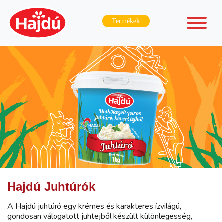
Termékek
Hajdú Juhtúrók
A Hajdú juhtúró egy krémes és karakteres ízvilágú,
gondosan válogatott juhtejből készült különlegesség,