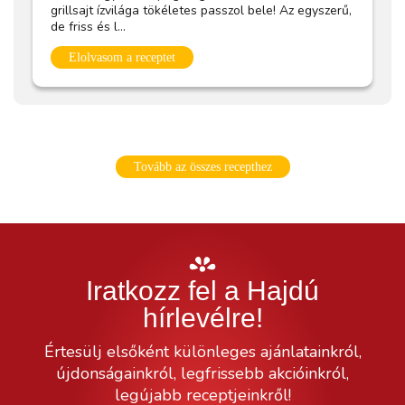
grillsajt ízvilága tökéletes passzol bele! Az egyszerű,
de friss és l...
Elolvasom a receptet
Tovább az összes recepthez
Iratkozz fel a Hajdú
hírlevélre!
Értesülj elsőként különleges ajánlatainkról,
újdonságainkról, legfrissebb akcióinkról,
legújabb receptjeinkről!