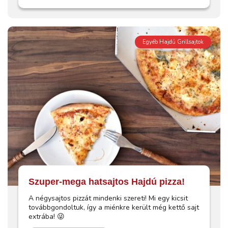
Egyéb Hajdú Grillsajtok
Szuper-mega hatsajtos Hajdú pizza!
A négysajtos pizzát mindenki szereti! Mi egy kicsit
továbbgondoltuk, így a miénkre került még kettő sajt
extrába! 😜