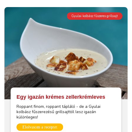
Gyulai kolbász fűszeres grillsajt
Egy igazán krémes zellerkrémleves
Roppant finom, roppant tápláló - de a Gyulai
kolbász fűszerezésű grillsajttól lesz igazán
különleges!
Elolvasom a receptet