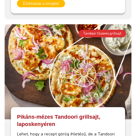
Elolvasom a receptet
Tandoori fűszeres grillsajt
Pikáns-mézes Tandoori grillsajt,
laposkenyéren
Lehet, hogy a recept görög ihletésű, de a Tandoori