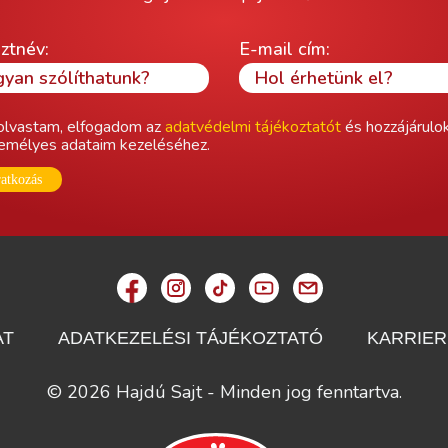
ztnév:
E-mail cím:
olvastam, elfogadom az
adatvédelmi tájékoztatót
és hozzájárulo
emélyes adataim kezeléséhez.
ratkozás
AT
ADATKEZELÉSI TÁJÉKOZTATÓ
KARRIER
© 2026 Hajdú Sajt - Minden jog fenntartva.