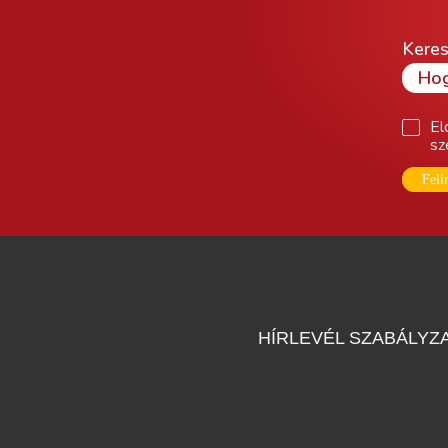
Keres
El
sz
Feli
HÍRLEVÉL SZABÁLYZ