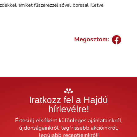
zdekkel, amiket fűszerezzel sóval, borssal, illetve
Megosztom:
Iratkozz fel a Hajdú
hírlevélre!
Értesülj elsőként különleges ajánlatainkról,
újdonságainkról, legfrissebb akcióinkról,
legújabb receptjeinkről!