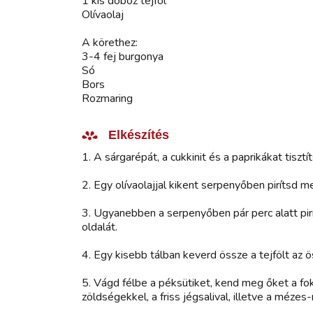
1 kis doboz tejföl
Olívaolaj
A körethez:
3-4 fej burgonya
Só
Bors
Rozmaring
Elkészítés
1. A sárgarépát, a cukkinit és a paprikákat tiszt
2. Egy olívaolajjal kikent serpenyőben pirítsd 
3. Ugyanebben a serpenyőben pár perc alatt pirí
oldalát.
4. Egy kisebb tálban keverd össze a tejfölt az
5. Vágd félbe a péksütiket, kend meg őket a fok
zöldségekkel, a friss jégsalival, illetve a mézes-