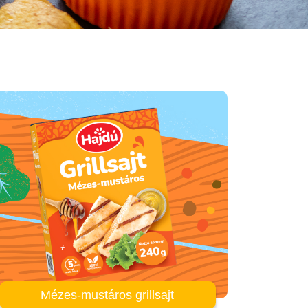
Mézes-mustáros grillsajt