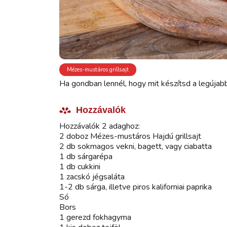
Mézes-mustáros grillsajt
Ha gondban lennél, hogy mit készítsd a legújab
Hozzávalók
Hozzávalók 2 adaghoz:
2 doboz Mézes-mustáros Hajdú grillsajt
2 db sokmagos vekni, bagett, vagy ciabatta
1 db sárgarépa
1 db cukkini
1 zacskó jégsaláta
1-2 db sárga, illetve piros kaliforniai paprika
Só
Bors
1 gerezd fokhagyma