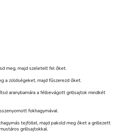
ítsd meg, majd szeletelt fel őket.
meg a zöldségeket, majd fűszerezd őket.
tsd aranybarnára a félbevágott grillsajtok mindkét
 összenyomott fokhagymával.
hagymás tejföllel, majd pakold meg őket a grillezett
mustáros grillsajtokkal.