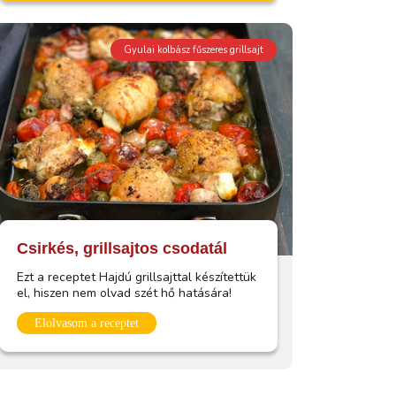
Gyulai kolbász fűszeres grillsajt
Csirkés, grillsajtos csodatál
Ezt a receptet Hajdú grillsajttal készítettük
el, hiszen nem olvad szét hő hatására!
Elolvasom a receptet