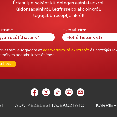
Értesülj elsőként különleges ajánlatainkról,
újdonságainkról, legfrissebb akcióinkról,
legújabb receptjeinkről!
ztnév:
E-mail cím:
olvastam, elfogadom az
adatvédelmi tájékoztatót
és hozzájárulo
emélyes adataim kezeléséhez.
ratkozás
AT
ADATKEZELÉSI TÁJÉKOZTATÓ
KARRIER