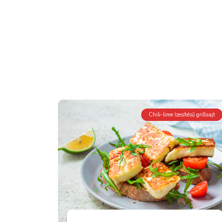
Chili-lime ízesítésű grillsajt