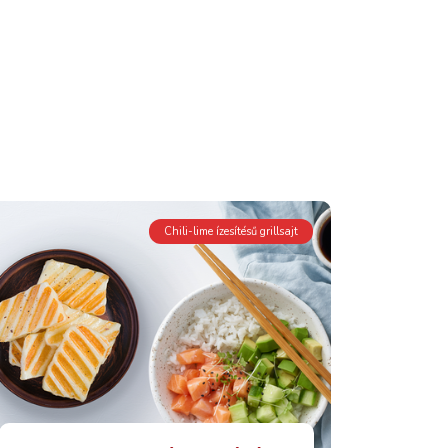
Chili-lime ízesítésű grillsajt