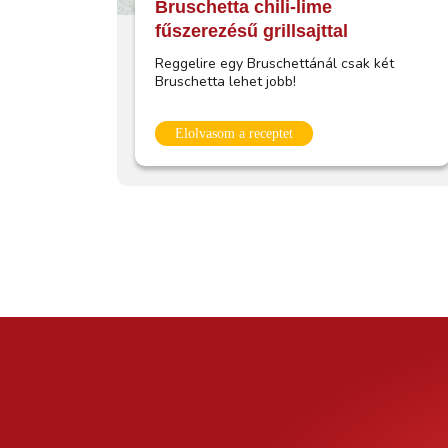
Bruschetta chili-lime
fűszerezésű grillsajttal
Reggelire egy Bruschettánál csak két
Bruschetta lehet jobb!
Elolvasom a receptet