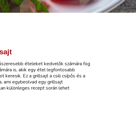
sajt
fűszeresebb ételeket kedvelők számára fog
mára is, akik egy étel legfontosabb
 keresik. Ez a grillsajt a csili csípős és a
a, ami egybeolvad egy grillsajt
lan különleges recept során lehet