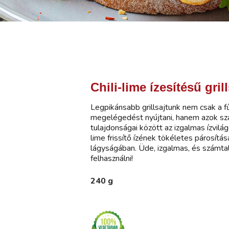
Chili-lime ízesítésű grill
Legpikánsabb grillsajtunk nem csak a 
megelégedést nyújtani, hanem azok szá
tulajdonságai között az izgalmas ízvilágot
lime frissítő ízének tökéletes párosítás
lágyságában. Üde, izgalmas, és számta
felhasználni!
240 g