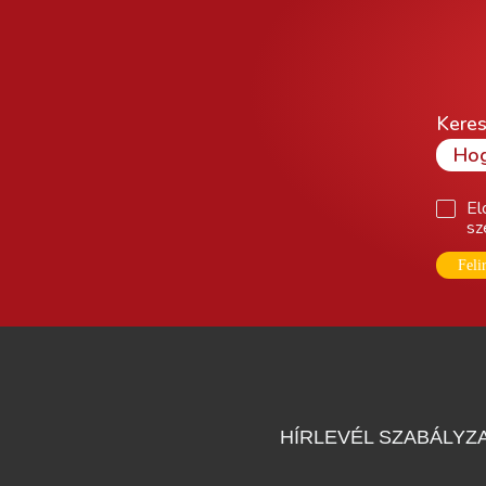
Keres
El
sz
Feli
HÍRLEVÉL SZABÁLYZ