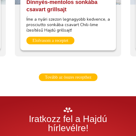
Dinnyés-mentolos sonkába
csavart grillsajt
Íme a nyári szezon legnagyobb kedvence, a
prosciutto sonkába csavart Chili-lime
ízesítésű Hajdú grillsajt!
Elolvasom a receptet
Tovább az összes recepthez
Iratkozz fel a Hajdú
hírlevélre!