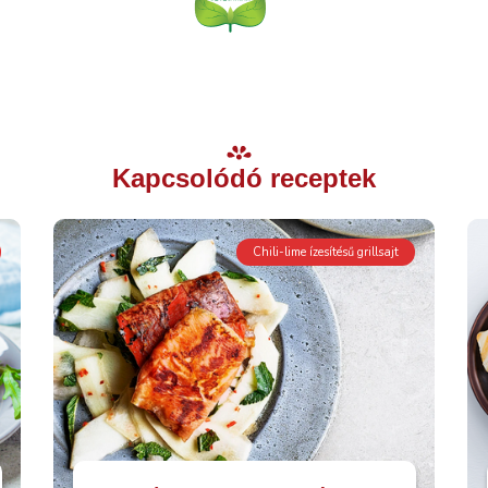
Kapcsolódó receptek
Chili-lime ízesítésű grillsajt