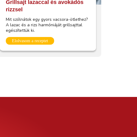
Grillsajt lazaccal és avokádós
rizzsel
Mit szólnátok egy gyors vacsora-ötlethez?
A lazac és a rizs harmóniáját grillsajttal
egészítettük ki.
Elolvasom a receptet